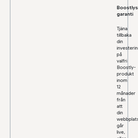
Boostlys
garanti
Tjäna
tillbaka
din
investeri
på
valfri
Boostly-
produkt
inom
12
månader
från
att
din
webbplat
går
live,