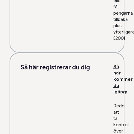
eller
få
pengarna
tillbaka
plus
ytterligar
£200!
Så här registrerar du dig
Så
här
kommer
du
igång:
Redo
att
ta
kontroll
över