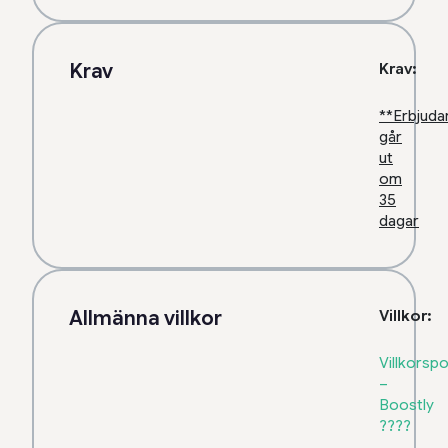
Krav
Krav:
**Erbjuda
går
ut
om
35
dagar
Allmänna villkor
Villkor:
Villkorspo
–
Boostly
????