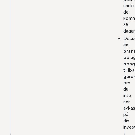
unde
de
komm
35
daga
Dess
en
bran
osla
peng
tillb
garan
om
du
inte
ser
avkas
på
din
inves