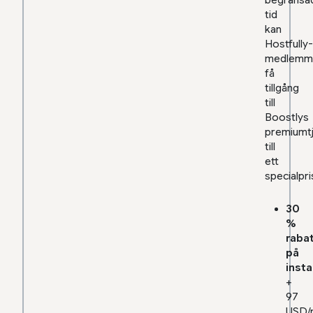
begränsa
tid
kan
Hostfully-
medlemm
få
tillgång
till
Boostlys
premiumtj
till
ett
specialpri
30
%
rabat
på
insta
+
97
USD/