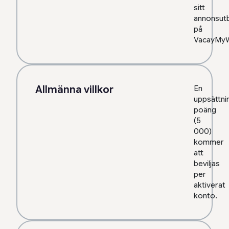
sitt
annonsut
på
VacayMyW
Allmänna villkor
En
uppsättni
poäng
(5
000)
kommer
att
beviljas
per
aktiverat
konto.