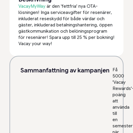
VacayMyWay
är den 'fettfria' nya OTA-
lösningen! Inga serviceavgifter för resenärer,
inkluderat reseskydd för både värdar och
gäster, inkluderad betalningshantering, öppen
gästkommunikation och belöningsprogram
för resenärer! Spara upp till 25 % per bokning!
Vacay your way!
Sammanfattning av kampanjen
Få
5000
'Vacay
Rewards'
poäng
att
använda
till
en
semester
när