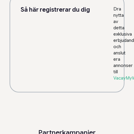
Så här registrerar du dig
Dra
nytta
av
detta
exklusiva
erbjudan
och
anslut
era
annonser
till
VacayMy
Partnerkampanjer