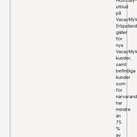
Hostfully-
utbud
på
VacayMyW
Erbjudand
gäller
för
nya
VacayMy
kunder,
samt
befintliga
kunder
som
för
närvaran
har
mindre
än
75
%
av