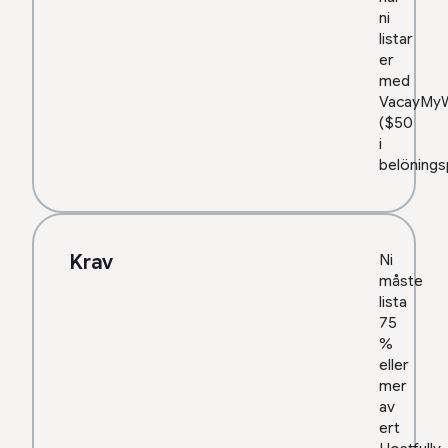
ni
listar
er
med
VacayMy
($50
i
belönings
Krav
Ni
måste
lista
75
%
eller
mer
av
ert