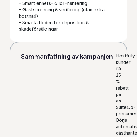
- Smart enhets- & IoT-hantering
- Gästscreening & verifiering (utan extra
kostnad)
- Smarta flöden för deposition &
skadeförsäkringar
Sammanfattning av kampanjen
Hostfully-
kunder
får
25
%
rabatt
på
en
SuiteOp-
prenumera
Börja
automati
gästhante