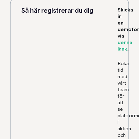
Så här registrerar du dig
Skicka
in
en
demoför
via
denna
länk
.
Boka
tid
med
vårt
team
för
att
se
plattform
i
aktion
och