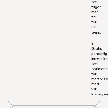
och
frigör
mer
tid
för
ditt
team.
+
Gratis
personlig
introdukt
och
optimerin
för
merförsäl
med
vår
lösningsa