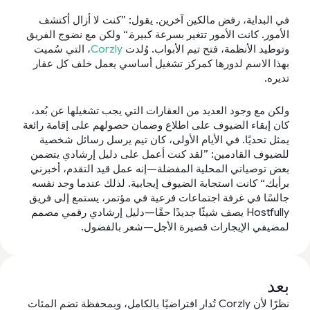
في البداية، رفض مالكين آخرين. يقول: ”كنت لا أزال أكتشف
الأمور. كانت الأمور تتغير بسرعة كبيرة.“ ولكن مع نضوج الفريق
وتوطيد الأنظمة، فتح تيم الأبواب. وُلدت
Corzly
، التي سُميت
بهذا الاسم لدورها كمركز تشغيل أساسي يعمل خلف كل عقار
تديره.
ولكن مع وجود العديد من العقارات التي يجب تشغيلها عن بُعد،
كان إبقاء الضيوف على اطلاع وضمان حصولهم على إقامة رائعة
يمثل تحديًا. في الأيام الأولى، كان تيم يرسل رسائل شخصية
للضيوف القادمين: ”لقد كنت أعمل على دليل إرشادي يتضمن
بعض توصياتي المحلية المفضلة—إنه عمل قيد التقدم، أخبرني
برأيك.“ كانت استجابة الضيوف إيجابية. لذلك عندما وجد نفسه
جالسًا في غرفة اجتماعات فرعية في مؤتمر، يستمع إلى فريق
Hostfully يصف شيئًا جديدًا حقًا—دليل إرشادي رقمي مصمم
لمضيفي الإيجارات قصيرة الأجل—شعر بالفضول.
بعد
نظرًا لأن Corzly تُدار افتراضيًا بالكامل، وبمحفظة تضم المئات