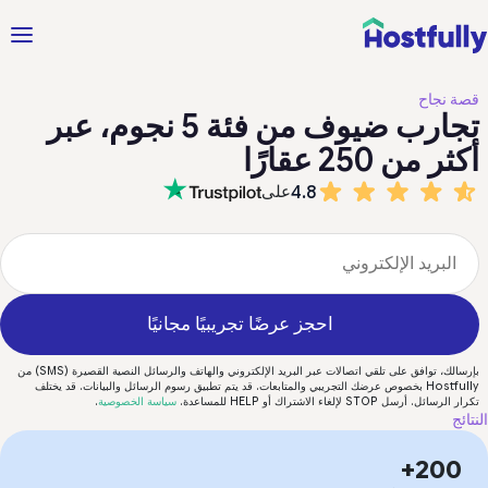
قصة نجاح
تجارب ضيوف من فئة 5 نجوم، عبر
أكثر من 250 عقارًا
4.8
على
احجز عرضًا تجريبيًا مجانيًا
بإرسالك، توافق على تلقي اتصالات عبر البريد الإلكتروني والهاتف والرسائل النصية القصيرة (SMS) من
Hostfully بخصوص عرضك التجريبي والمتابعات. قد يتم تطبيق رسوم الرسائل والبيانات. قد يختلف
تكرار الرسائل. أرسل STOP لإلغاء الاشتراك أو HELP للمساعدة.
سياسة الخصوصية
.
النتائج
200+