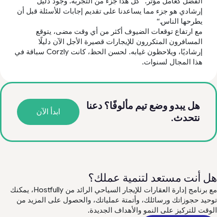
الفضل كعامل مؤثر. ”كل هذا جزء من التجربة. وجود دليل
إرشادي هو جزء مما يساعدنا على تقديم إجابات للأسئلة قبل أن
يطرحها الناس.“
مع ارتفاع توقعات الضيوف أكثر من أي وقت مضى، يتوقع
المسافرون المتكررون للإيجارات قصيرة الأجل الآن دليلًا
إرشاديًا، ويلاحظون غيابه. لحسن الحظ، كانت Corzly سباقة في
هذا المجال لسنوات.
هل يبدو وضع تيم مألوفًا؟ دعنا
ابدأ الآن
نتحدث.
هل أنت مستعد لتنمية عملك؟
مع برنامج إدارة العقارات للإيجار السياحي الرائد من Hostfully، يمكنك
توحيد حجوزاتك ورسائلك، وأتمتة عملياتك، والحصول على المزيد من
الوقت للتركيز على النمو والأهداف الجديدة.