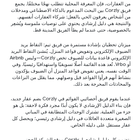
من العقارات، فإن المعرفة المحلية تتطلب نهجًا مختلفًا. يجمع
فريق Corzly بين البحث المدعوم بالذكاء الاصطناعي ومدخلات
من أشخاص يعرفون الحي بالفعل: شركاء العقارات أنفسهم.
والنتيجة هي دليل إرشادي يحتوي على توصيات ملموسة ويُشعِر
بالخصوصية، حتى عندما لم يطأ الفريق المدينة قط.
ميزتان تحظيان بإشادة مستمرة من فريق تيم: التقاط بريد
الضيوف الإلكتروني وتفويض قواعد المنزل. يُنشئ التقاط البريد
الإلكتروني قاعدة بيانات للضيوف تخص Corzly—وليس Airbnb
أو Vrbo. تُعد هذه القائمة أصلًا تسويقيًا واستهدافيًا رئيسيًا. وفي
الوقت نفسه، يعني تفويض قواعد المنزل أن الضيوف يؤكدون
بنشاط أنهم قرأوا القواعد قبل وصولهم، مما يقلل من النزاعات
والمحادثات المحرجة بعد ذلك.
عندما يقوم فريق أخصائيي القوائم في Corzly بضم عقار جديد،
فإن بناء الدليل الإرشادي لا يكون أبدًا مجرد فكرة لاحقة: بل هو
جزء من العملية. تشترك الوحدات المتطابقة في المباني
الصغيرة متعددة العائلات في دليل إرشادي رئيسي؛ ويحصل كل
عقار مستقل على دليله الخاص.
يتضمن كل دليل إرشادي لـ Corzly موقع الشركة للحجز