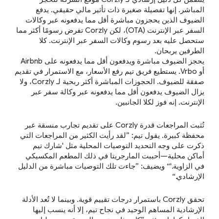
المباشر. إنها تفصيلة صغيرة ذات تأثير مالي حقيقي. يدفع
الضيوف الذين يحجزون مباشرة أقل مما يدفعونه عبر وكالات
السفر عبر الإنترنت (OTA)، لكن Corzly تفرض رسومًا أكثر مما
ستحصل عليه بعد رسوم وكالات السفر عبر الإنترنت. كلا
الطرفين يربحان.
يحجز الضيوف مباشرة ويدفعون أقل مما يدفعونه على Airbnb
أو Vrbo. يستطيع فريق تيم رفع الأسعار، مع الاستمرار في تقديم
صفقة للضيوف. الحجوزات المباشرة أكثر ربحية لـ Corzly، ولا
يزال الضيوف يدفعون أقل مما يدفعونه عبر وكالة سفر عبر
الإنترنت. إنه فوز لكلا الجانبين.
تُثبت المراجعات قدرة Corzly على تقديم تجارب منسقة عبر
محفظة كبيرة. يقول تيم: ”لقد رأيت الكثير من المراجعات التي
ذكرت على وجه التحديد التوصيات المحلية مثل 'شارك تيم
أماكن محلية—أحببت المارجريتا في ذلك المطعم المكسيكي
في الزاوية.'“ ويضيف: ”جاءت تلك التوصيات مباشرة من الدليل
الإرشادي.“
تحقق Corzly باستمرار درجات تقييم قوية. وبينما لا تُعد الأدلة
الإرشادية المساهم الوحيد في نجاح تيم، إلا أنه ينسب إليها