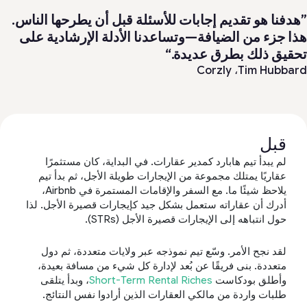
”هدفنا هو تقديم إجابات للأسئلة قبل أن يطرحها الناس.
هذا جزء من الضيافة—وتساعدنا الأدلة الإرشادية على
تحقيق ذلك بطرق عديدة.“
Corzly
Tim Hubbard،
قبل
لم يبدأ تيم هابارد كمدير عقارات. في البداية، كان مستثمرًا
عقاريًا يمتلك مجموعة من الإيجارات طويلة الأجل، ثم بدأ تيم
يلاحظ شيئًا ما. مع السفر والإقامات المستمرة في Airbnb،
أدرك أن عقاراته ستعمل بشكل جيد كإيجارات قصيرة الأجل. لذا
حول انتباهه إلى الإيجارات قصيرة الأجل (STRs).
لقد نجح الأمر. وسّع تيم نموذجه عبر ولايات متعددة، ثم دول
متعددة. بنى فريقًا عن بُعد لإدارة كل شيء من مسافة بعيدة،
وأطلق بودكاست
Short-Term Rental Riches
، وبدأ يتلقى
طلبات واردة من مالكي العقارات الذين أرادوا نفس النتائج.