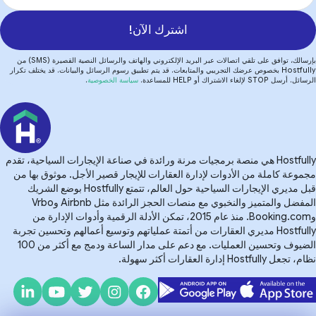
اشترك الآن!
بإرسالك، توافق على تلقي اتصالات عبر البريد الإلكتروني والهاتف والرسائل النصية القصيرة (SMS) من
Hostfully بخصوص عرضك التجريبي والمتابعات. قد يتم تطبيق رسوم الرسائل والبيانات. قد يختلف تكرار
الرسائل. أرسل STOP لإلغاء الاشتراك أو HELP للمساعدة.
سياسة الخصوصية
.
Hostfully هي منصة برمجيات مرنة ورائدة في صناعة الإيجارات السياحية، تقدم
مجموعة كاملة من الأدوات لإدارة العقارات للإيجار قصير الأجل. موثوق بها من
قبل مديري الإيجارات السياحية حول العالم، تتمتع Hostfully بوضع الشريك
المفضل والمتميز والنخبوي مع منصات الحجز الرائدة مثل Airbnb وVrbo
وBooking.com. منذ عام 2015، تمكن الأدلة الرقمية وأدوات الإدارة من
Hostfully مديري العقارات من أتمتة عملياتهم وتوسيع أعمالهم وتحسين تجربة
الضيوف وتحسين العمليات. مع دعم على مدار الساعة ودمج مع أكثر من 100
نظام، تجعل Hostfully إدارة العقارات أكثر سهولة.