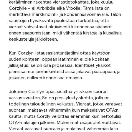
kerääminen rakentaa vierastietokantaa, joka kuuluu
Corzlylle – ei Airbnb:lle eikä Vrbolle. Tämä lista on
merkittävä markkinointi- ja kohdennusvoimavara. Talon
sääntöjen hyväksyntä puolestaan tarkoittaa, että
vieraat vahvistavat aktiivisesti lukeneensa säännöt
ennen saapumistaan, mikä vähentää kiistoja ja kiusallisia
keskusteluja jälkikäteen.
Kun Corzlyn listausasiantuntijatiimi ottaa käyttöön
uuden kohteen, oppaan laatiminen ei ole koskaan
jälkiajatus: se on osa prosessia. Identtiset yksiköt
pienissä moniperhekiinteistöissä jakavat pääoppaan, ja
jokainen erillinen kohde saa omansa.
Jokainen Corzlyn opas sisältää yrityksen suoran
varaussivuston. Se on pieni yksityiskohta, jolla on
todellinen taloudellinen vaikutus. Vieraat, jotka varaavat
suoraan, maksavat vähemmän kuin maksaisivat OTA:n
kautta, mutta Corzly veloittaa enemmän kuin nettotulisi
OTA-maksujen jälkeen. Molemmat osapuolet voittavat.
Vieraat varaavat suoraan ja maksavat vähemmän kuin