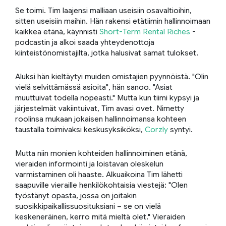
Se toimi. Tim laajensi malliaan useisiin osavaltioihin,
sitten useisiin maihin. Hän rakensi etätiimin hallinnoimaan
kaikkea etänä, käynnisti
Short-Term Rental Riches
-
podcastin ja alkoi saada yhteydenottoja
kiinteistönomistajilta, jotka halusivat samat tulokset.
Aluksi hän kieltäytyi muiden omistajien pyynnöistä. "Olin
vielä selvittämässä asioita", hän sanoo. "Asiat
muuttuivat todella nopeasti." Mutta kun tiimi kypsyi ja
järjestelmät vakiintuivat, Tim avasi ovet. Nimetty
roolinsa mukaan jokaisen hallinnoimansa kohteen
taustalla toimivaksi keskusyksiköksi,
Corzly
syntyi.
Mutta niin monien kohteiden hallinnoiminen etänä,
vieraiden informointi ja loistavan oleskelun
varmistaminen oli haaste. Alkuaikoina Tim lähetti
saapuville vieraille henkilökohtaisia viestejä: "Olen
työstänyt opasta, jossa on joitakin
suosikkipaikallissuosituksiani – se on vielä
keskeneräinen, kerro mitä mieltä olet." Vieraiden