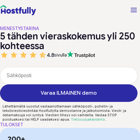
MENESTYSTARINA
5 tähden vieraskokemus yli 250
kohteessa
4.8
sivulla
Varaa ILMAINEN demo
Lähettämällä suostut vastaanottamaan sähköposti-, puhelin- ja
tekstiviestiviestintää Hostfullylta demostanne ja jatkotoimista. Viesti- ja
datamaksuja voi syntyä. Viestien tiheys voi vaihdella. Vastaa STOP
poistuaksesi tai HELP saadaksesi apua.
Tietosuojakäytäntö
.
TULOKSET
200+