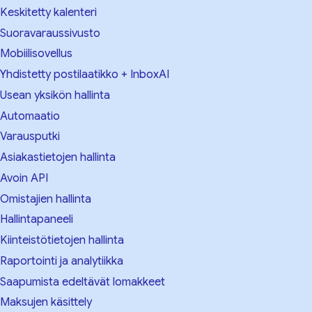
Keskitetty kalenteri
Suoravaraussivusto
Mobiilisovellus
Yhdistetty postilaatikko + InboxAI
Usean yksikön hallinta
Automaatio
Varausputki
Asiakastietojen hallinta
Avoin API
Omistajien hallinta
Hallintapaneeli
Kiinteistötietojen hallinta
Raportointi ja analytiikka
Saapumista edeltävät lomakkeet
Maksujen käsittely