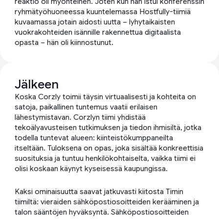
reaktio oli myönteinen. Joten kun hän istui konferenssin
ryhmätyöhuoneessa kuuntelemassa Hostfully-tiimiä
kuvaamassa jotain aidosti uutta – lyhytaikaisten
vuokrakohteiden isännille rakennettua digitaalista
opasta – hän oli kiinnostunut.
Jälkeen
Koska Corzly toimii täysin virtuaalisesti ja kohteita on
satoja, paikallinen tuntemus vaatii erilaisen
lähestymistavan. Corzlyn tiimi yhdistää
tekoälyavusteisen tutkimuksen ja tiedon ihmisiltä, jotka
todella tuntevat alueen: kiinteistökumppaneilta
itseltään. Tuloksena on opas, joka sisältää konkreettisia
suosituksia ja tuntuu henkilökohtaiselta, vaikka tiimi ei
olisi koskaan käynyt kyseisessä kaupungissa.
Kaksi ominaisuutta saavat jatkuvasti kiitosta Timin
tiimiltä: vieraiden sähköpostiosoitteiden kerääminen ja
talon sääntöjen hyväksyntä. Sähköpostiosoitteiden