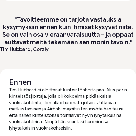
"Tavoitteemme on tarjota vastauksia
kysymyksiin ennen kuin ihmiset kysyvät niitä.
Se on vain osa vieraanvaraisuutta – ja oppaat
auttavat meitä tekemään sen monin tavoin."
Tim Hubbard,
Corzly
Ennen
Tim Hubbard ei aloittanut kiinteistönhoitajana. Alun perin
kiinteistösijoittaja, jolla oli kokoelma pitkäaikaisia
vuokrakohteita, Tim alkoi huomata jotain. Jatkuvan
matkustamisen ja Airbnb-majoitusten myötä hän tajusi,
että hänen kiinteistönsä toimisivat hyvin lyhytaikaisina
vuokrakohteina. Niinpä hän suuntasi huomionsa
lyhytaikaisiin vuokrakohteisiin.