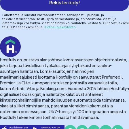
Rekisteröidy!
Lähettämällä suostut vastaanottamaan sähköposti-, puhelin- ja
tekstiviestiviestintää Hostfullylta demostanne ja jatkotoimista. Viesti- ja
datamaksuja voi syntyä. Viestien tiheys voi vaihdella. Vastaa STOP poistuaksesi
tai HELP saadaksesi apua.
Tietosuojakäytäntö
.
Hostfully on joustava alan johtava loma-asuntojen ohjelmistoalusta,
joka tarjoaa täydellisen työkalusarjan lyhytaikaisten vuokra-
asuntojen hallintaan. Loma-asuntojen hallinnoijien
maailmanlaajuisesti luottama Hostfully on saavuttanut Preferred-,
Premier- ja Elite-kumppanistatuksen johtavilla varausalustoilla,
kuten Airbnb, Vrbo ja Booking.com. Vuodesta 2015 lähtien Hostfullyn
digitaaliset opaskirjat ja hallintatyökalut ovat antaneet
kiinteistönhallinnoijille mahdollisuuden automatisoida toimintansa,
skaalata liiketoimintaansa, parantaa vieraiden kokemusta ja
optimoida prosessejaan. 24/7-tuen ja yli 100 integraation ansiosta
Hostfully tekee kiinteistönhallinnasta hallittavampaa.