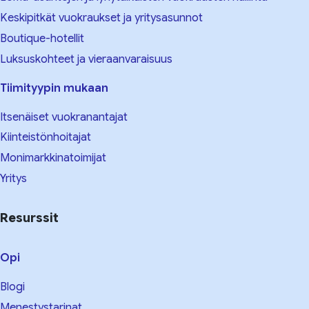
Keskipitkät vuokraukset ja yritysasunnot
Boutique-hotellit
Luksuskohteet ja vieraanvaraisuus
Tiimityypin mukaan
Itsenäiset vuokranantajat
Kiinteistönhoitajat
Monimarkkinatoimijat
Yritys
Resurssit
Opi
Blogi
Menestystarinat