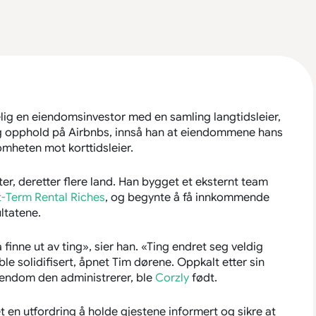
lig en eiendomsinvestor med en samling langtidsleier,
og opphold på Airbnbs, innså han at eiendommene hans
omheten mot korttidsleier.
ter, deretter flere land. Han bygget et eksternt team
t-Term Rental Riches
, og begynte å få innkommende
ltatene.
 finne ut av ting», sier han. «Ting endret seg veldig
 solidifisert, åpnet Tim dørene. Oppkalt etter sin
eiendom den administrerer, ble
Corzly
født.
en utfordring å holde gjestene informert og sikre at