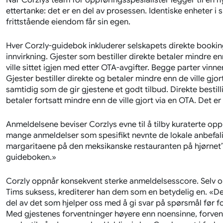
Når Corzlys team for oppføringsspesialister legger til en 
ettertanke: det er en del av prosessen. Identiske enheter 
frittstående eiendom får sin egen.
Hver Corzly-guidebok inkluderer selskapets direkte booking
innvirkning. Gjester som bestiller direkte betaler mindre en
ville sittet igjen med etter OTA-avgifter. Begge parter vinner
Gjester bestiller direkte og betaler mindre enn de ville gjo
samtidig som de gir gjestene et godt tilbud. Direkte besti
betaler fortsatt mindre enn de ville gjort via en OTA. Det er
Anmeldelsene beviser Corzlys evne til å tilby kuraterte oppl
mange anmeldelser som spesifikt nevnte de lokale anbefali
margaritaene på den meksikanske restauranten på hjørnet’»
guideboken.»
Corzly oppnår konsekvent sterke anmeldelsesscore. Selv om
Tims suksess, krediterer han dem som en betydelig en. «Det
del av det som hjelper oss med å gi svar på spørsmål før fo
Med gjestenes forventninger høyere enn noensinne, forvent