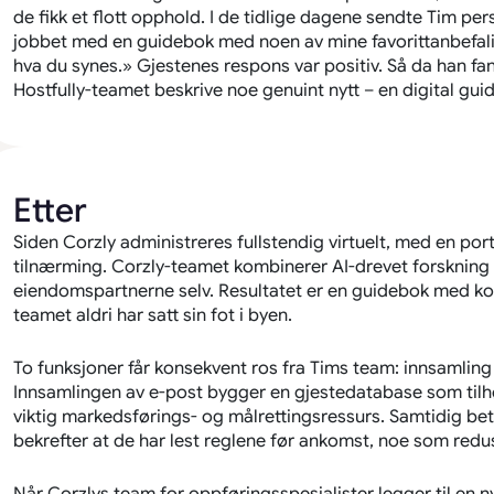
de fikk et flott opphold. I de tidlige dagene sendte Tim p
jobbet med en guidebok med noen av mine favorittanbefali
hva du synes.» Gjestenes respons var positiv. Så da han fant
Hostfully-teamet beskrive noe genuint nytt – en digital guid
Etter
Siden Corzly administreres fullstendig virtuelt, med en por
tilnærming. Corzly-teamet kombinerer AI-drevet forskning m
eiendomspartnerne selv. Resultatet er en guidebok med kon
teamet aldri har satt sin fot i byen.
To funksjoner får konsekvent ros fra Tims team: innsamling
Innsamlingen av e-post bygger en gjestedatabase som tilhør
viktig markedsførings- og målrettingsressurs. Samtidig bety
bekrefter at de har lest reglene før ankomst, noe som redus