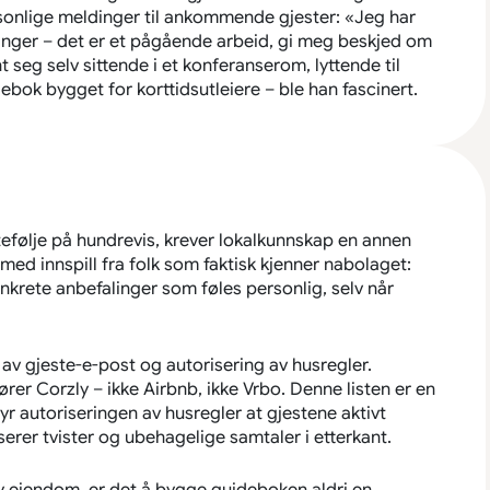
ersonlige meldinger til ankommende gjester: «Jeg har
nger – det er et pågående arbeid, gi meg beskjed om
 seg selv sittende i et konferanserom, lyttende til
ebok bygget for korttidsutleiere – ble han fascinert.
tefølje på hundrevis, krever lokalkunnskap en annen
ed innspill fra folk som faktisk kjenner nabolaget:
krete anbefalinger som føles personlig, selv når
 av gjeste-e-post og autorisering av husregler.
er Corzly – ikke Airbnb, ikke Vrbo. Denne listen er en
r autoriseringen av husregler at gjestene aktivt
erer tvister og ubehagelige samtaler i etterkant.