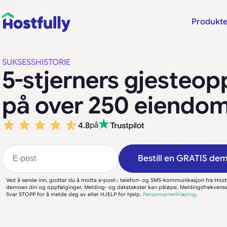
Produkte
SUKSESSHISTORIE
5-stjerners gjesteop
på over 250 eiendo
4.8
på
Bestill en GRATIS de
Ved å sende inn, godtar du å motta e-post-, telefon- og SMS-kommunikasjon fra Host
demoen din og oppfølginger. Melding- og datatakster kan påløpe. Meldingsfrekvense
Svar STOPP for å melde deg av eller HJELP for hjelp.
Personvernerklæring
.