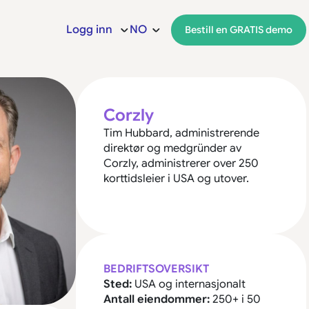
Logg inn
NO
Bestill en GRATIS demo
Corzly
Tim Hubbard, administrerende
direktør og medgründer av
Corzly, administrerer over 250
korttidsleier i USA og utover.
BEDRIFTSOVERSIKT
Sted:
USA og internasjonalt
Antall eiendommer:
250+ i 50