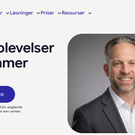
r
Løsninger
Priser
Ressurser
plevelser
mmer
mo
fully angående
n kan variere.