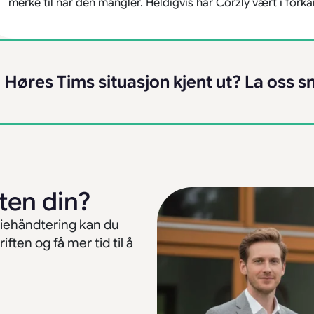
merke til når den mangler. Heldigvis har Corzly vært i forkan
Høres Tims situasjon kjent ut? La oss s
ten din?
eiehåndtering kan du
ften og få mer tid til å