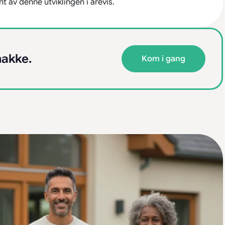
t av denne utviklingen i årevis.
nakke.
Kom i gang