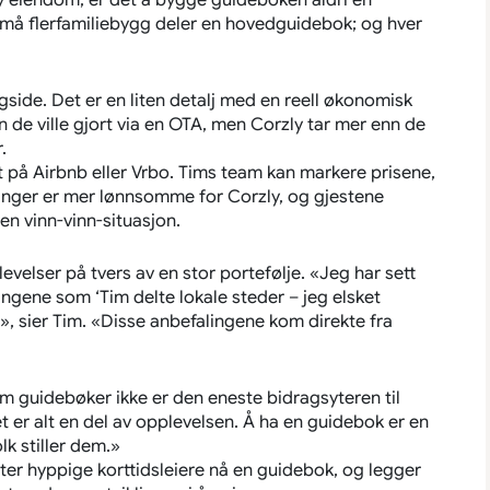
ny eiendom, er det å bygge guideboken aldri en
i små flerfamiliebygg deler en hovedguidebok; og hver
side. Det er en liten detalj med en reell økonomisk
n de ville gjort via en OTA, men Corzly tar mer enn de
.
rt på Airbnb eller Vrbo. Tims team kan markere prisene,
llinger er mer lønnsomme for Corzly, og gjestene
 en vinn-vinn-situasjon.
evelser på tvers av en stor portefølje. «Jeg har sett
ngene som ‘Tim delte lokale steder – jeg elsket
, sier Tim. «Disse anbefalingene kom direkte fra
 guidebøker ikke er den eneste bidragsyteren til
 er alt en del av opplevelsen. Å ha en guidebok er en
lk stiller dem.»
er hyppige korttidsleiere nå en guidebok, og legger