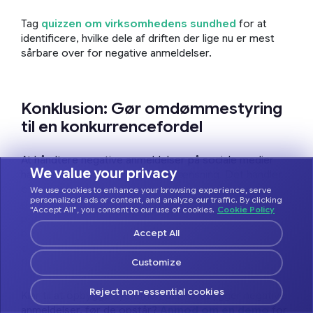
Tag
quizzen om virksomhedens sundhed
for at
identificere, hvilke dele af driften der lige nu er mest
sårbare over for negative anmeldelser.
Konklusion: Gør omdømmestyring
til en konkurrencefordel
At håndtere negative anmeldelser på sociale medier
We value your privacy
handler ikke kun om skadesbegrænsning. Det handler
om at opbygge en professionel drift, der skaber tillid
We use cookies to enhance your browsing experience, serve
personalized ads or content, and analyze our traffic. By clicking
gennem gennemsigtighed og handlekraft. Når du svarer
"Accept All", you consent to our use of cookies.
Cookie Policy
professionelt, forebygger problemer proaktivt og
bruger feedback til løbende forbedringer, bliver
Accept All
omdømmestyring en konkurrencefordel, der driver
flere bookinger.
Customize
Reject non-essential cookies
Klar til at opbygge systemer, der forebygger negative
anmeldelser, før de opstår?
Anmod om en demo
for