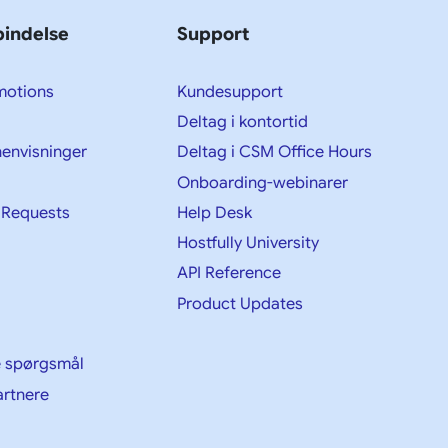
bindelse
Support
motions
Kundesupport
Deltag i kontortid
 henvisninger
Deltag i CSM Office Hours
Onboarding-webinarer
 Requests
Help Desk
Hostfully University
API Reference
Product Updates
de spørgsmål
rtnere