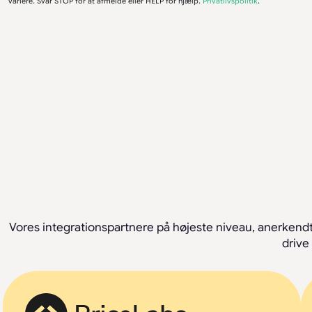
variere. Svar STOP for at afmelde eller HELP for hjælp.
Privatlivspolitik
.
Vores integrationspartnere på højeste niveau, anerkendt
drive