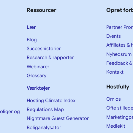
Ressourcer
Opret for
Lær
Partner Pro
Events
Blog
Affiliates &
Succeshistorier
Nyhedsrum
Research & rapporter
Feedback &
Webinarer
Kontakt
Glossary
Hostfully
Værktøjer
Om os
Hosting Climate Index
Ofte stille
Regulations Map
boliger og
Marketingpa
Nightmare Guest Generator
Mediekit
Boliganalysator