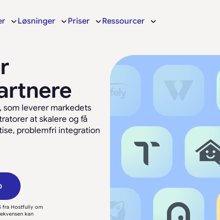
er
Løsninger
Priser
Ressourcer
r
artnere
e, som leverer markedets
ratorer at skalere og få
ise, problemfri integration
o
 fra Hostfully om
rekvensen kan