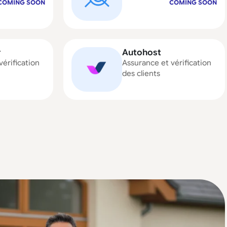
COMING SOON
COMING SOON
r
Autohost
vérification
Assurance et vérification
des clients