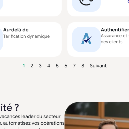
Au-delà de
Authentifie
Assurance et 
Tarification dynamique
des clients
1
2
3
4
5
6
7
8
Suivant
ité ?
 vacances leader du secteur
s, automatisez vos opérations