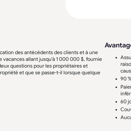
Avantag
fication des antécédents des clients et à une
Assu
 vacances allant jusqu'à 1 000 000 $, fournie
rais
ux questions pour les propriétaires et
caus
ropriété et que se passe-t-il lorsque quelque
90 %
Paie
infé
60 j
Couv
Aucu