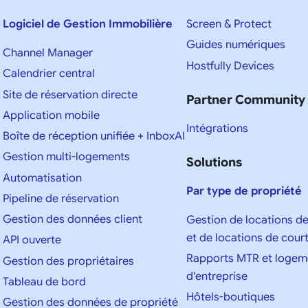
Logiciel de Gestion Immobilière
Screen & Protect
Guides numériques
Channel Manager
Hostfully Devices
Calendrier central
Site de réservation directe
Partner Community
Application mobile
Intégrations
Boîte de réception unifiée + InboxAI
Gestion multi-logements
Solutions
Automatisation
Par type de propriété
Pipeline de réservation
Gestion des données client
Gestion de locations d
et de locations de cour
API ouverte
Rapports MTR et logem
Gestion des propriétaires
d'entreprise
Tableau de bord
Hôtels-boutiques
Gestion des données de propriété