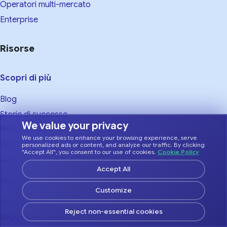
Operatori multi-mercato
Enterprise
Risorse
Scopri di più
Blog
Storie di successo
We value your privacy
Ricerca e report
We use cookies to enhance your browsing experience, serve
Webinar
personalized ads or content, and analyze our traffic. By clicking
"Accept All", you consent to our use of cookies.
Cookie Policy
Glossary
Accept All
Strumenti
Customize
Hosting Climate Index
Reject non-essential cookies
Regulations Map