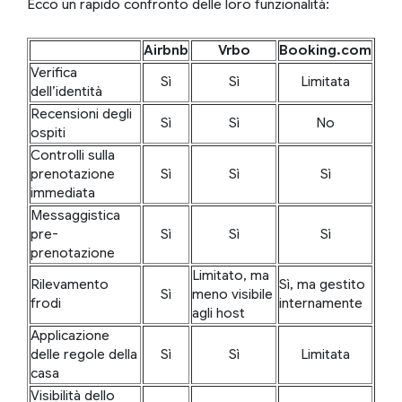
Ecco un rapido confronto delle loro funzionalità:
Airbnb
Vrbo
Booking.com
Verifica
Sì
Sì
Limitata
dell’identità
Recensioni degli
Sì
Sì
No
ospiti
Controlli sulla
prenotazione
Sì
Sì
Sì
immediata
Messaggistica
pre-
Sì
Sì
Sì
prenotazione
Limitato, ma
Rilevamento
Sì, ma gestito
Sì
meno visibile
frodi
internamente
agli host
Applicazione
delle regole della
Sì
Sì
Limitata
casa
Visibilità dello