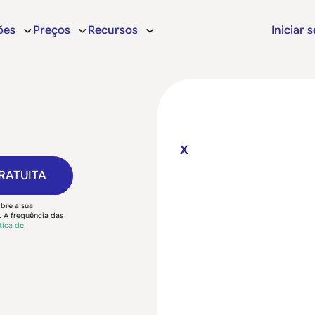
ões
Preços
Recursos
Iniciar 
X
RATUITA
bre a sua
 A frequência das
tica de