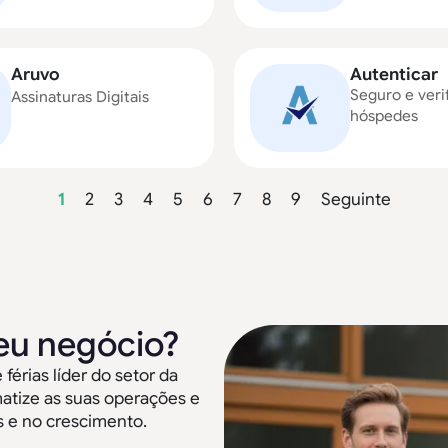
Aruvo
Autenticar
Seguro e veri
Assinaturas Digitais
hóspedes
1
2
3
4
5
6
7
8
9
Seguinte
eu negócio?
érias líder do setor da
matize as suas operações e
 e no crescimento.