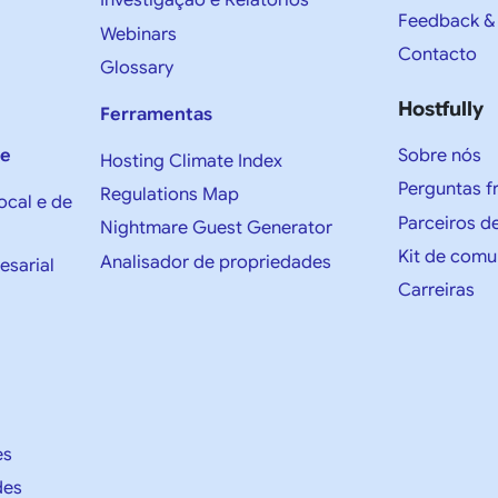
Investigação e Relatórios
Feedback &
Webinars
Contacto
Glossary
Hostfully
Ferramentas
Sobre nós
de
Hosting Climate Index
Perguntas f
Regulations Map
ocal e de
Parceiros d
Nightmare Guest Generator
Kit de comu
Analisador de propriedades
esarial
Carreiras
es
des