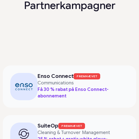
Partnerkampagner
Enso Connect
FREMHÆVET
Communications
Få 30 % rabat på Enso Connect-
abonnement
SuiteOp
FREMHÆVET
Cleaning & Turnover Management