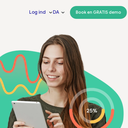
Log ind
DA
Book en GRATIS demo