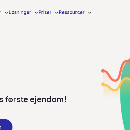
r
Løsninger
Priser
Ressourcer
es første ejendom!
o