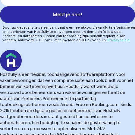
Meld je aan!
Door uw gegevens te verzenden, gaat u ermee akkoord e-mail-, telefonische en
sms-berichten van Hostfully te ontvangen over uw demo en follow-ups.
Berichts- en datakosten kunnen van toepassing zijn. Berichtfrequentie kan
variëren. Antwoord STOP om u af te melden of HELP voor hulp.
Privacybeleid
.
Hostfully is een flexibel, toonaangevend softwareplatform voor
vakantiewoningen dat een complete suite aan tools biedt voor het
beheer van kortetermijnverhuur. Hostfully wordt wereldwijd
vertrouwd door beheerders van vakantiewoningen en heeft de
status van Preferred, Premier en Elite partner bij
topboekingsplatformen zoals Airbnb, Vrbo en Booking.com. Sinds
2015 hebben de digitale gidsen en beheertools van Hostfully
vastgoedbeheerders in staat gesteld hun activiteiten te
automatiseren, hun bedrijf op te schalen, de gastervaring te
verbeteren en processen te optimaliseren. Met 24/7
ondersteuning en meer dan 100 integraties maakt Hostfully