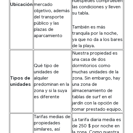
huéspedes comprueben
Ubicación
mercado
las condiciones y lleven
objetivo, además
su tabla.
del transporte
público y las
También es más
plazas de
tranquila por la noche,
aparcamiento
ya que no da a los bares
de la playa.
Nuestra propiedad es
una casa de dos
Qué tipo de
dormitorios como
unidades de
muchas unidades de la
Tipos de
alquiler
zona. Sin embargo, hay
unidades
predominan en la
una zona de
zona y si la suya
almacenamiento de
es diferente
tablas de surf en el
jardín con la opción de
tomar prestado equipo.
Tarifas medias de
La tarifa diaria media es
propiedades
de 250 $ por noche en
similares, así
la zona. Como nuestra