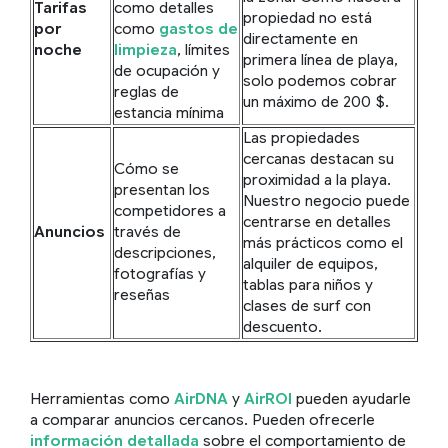
Tarifas
como detalles
propiedad no está
por
como
gastos de
directamente en
noche
limpieza
, límites
primera línea de playa,
de ocupación y
solo podemos cobrar
reglas de
un máximo de 200 $.
estancia mínima
Las propiedades
cercanas destacan su
Cómo se
proximidad a la playa.
presentan los
Nuestro negocio puede
competidores a
centrarse en detalles
Anuncios
través de
más prácticos como el
descripciones,
alquiler de equipos,
fotografías y
tablas para niños y
reseñas
clases de surf con
descuento.
Herramientas como
AirDNA
y
AirROI
pueden ayudarle
a comparar anuncios cercanos. Pueden ofrecerle
información detallada
sobre el comportamiento de