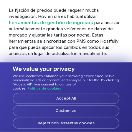
La fijación de precios puede requerir mucha
investigación. Hoy en día es habitual utilizar
herramientas de gestión de ingresos
para analizar
automáticamente grandes volúmenes de datos de
mercado y ajustar las tarifas por noche. Estas
herramientas se sincronizan con PMS como Hostfully
para que pueda aplicar los cambios en todos sus
anuncios en lugar de actualizarlos manualmente.
We value your privacy
10. Plan financiero para el
We use cookies to enhance your browsing experience, serve
personalized ads or content, and analyze our traffic. By clicking
crecimiento y la ampliación
"Accept All", you consent to our use of
cookies.
Política de cookies
Accept All
Esta es la sección que más interesa a muchos
inversores porque muestra si el negocio es
Customize
financieramente sólido. Debe responder a las
siguientes preguntas:
Reject non-essential cookies