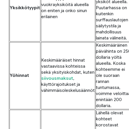
yksiköt alueella.
vuokrayksiköitä alueella
Yksikkötyypit
Puutarhassa on
on eniten ja onko sinun
kuitenkin
erilainen
surffauslautojen
säilytystila ja
mahdollisuus
lainata välineitä.
Keskimääräinen
päivähinta on 25
dollaria yöltä
Keskimääräiset hinnat
alueella. Koska
vastaavissa kohteissa
kohteemme ei
sekä yksityiskohdat, kuten
Yöhinnat
ole suoraan
siivousmaksut
,
rannan
käyttörajoitukset ja
tuntumassa,
vähimmäisoleskelusäännöt
voimme veloitta
enintään 200
dollaria.
Lähellä olevat
kohteet
korostavat