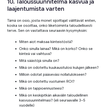
10. Taloussuunnitelma kasvua ja
laajentumista varten
Tämä on osio, josta monet sijoittajat välittävät eniten,
koska se osoittaa, onko liiketoiminta taloudellisesti
terve. Sen on vastattava seuraaviin kysymyksiin:
Miten aiot maksaa kiinteistöstä?
Onko sinulla lainaa? Mikä on korko? Onko se
kiinteä vai vaihtuva?
Mitä säästöjä sinulla on?
Mikä on odotettu kuukausitulosi kulujen jälkeen?
Milloin odotat pääseväsi nollatulokseen?
Mikä on odotettu vuotuinen ROI?
Mikä on tappioennusteesi?
Mikä on keskipitkän aikavälin taloudellinen
kasvusuunnitelmasi? (eli seuraavalle 3–5
vuodelle)