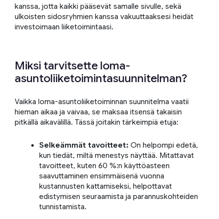
kanssa, jotta kaikki pääsevät samalle sivulle, sekä
ulkoisten sidosryhmien kanssa vakuuttaaksesi heidät
investoimaan liiketoimintaasi.
Miksi tarvitsette loma-
asuntoliiketoimintasuunnitelman?
Vaikka loma-asuntoliiketoiminnan suunnitelma vaatii
hieman aikaa ja vaivaa, se maksaa itsensä takaisin
pitkällä aikavälillä. Tässä joitakin tärkeimpiä etuja:
Selkeämmät tavoitteet:
On helpompi edetä,
kun tiedät, miltä menestys näyttää. Mitattavat
tavoitteet, kuten 60 %:n käyttöasteen
saavuttaminen ensimmäisenä vuonna
kustannusten kattamiseksi, helpottavat
edistymisen seuraamista ja parannuskohteiden
tunnistamista.