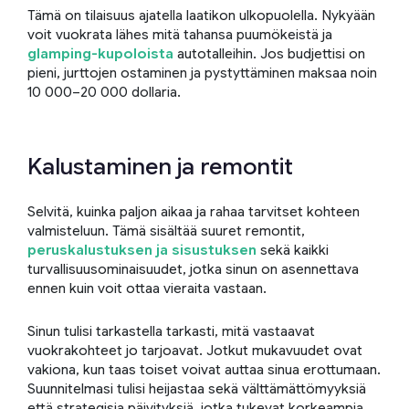
Tämä on tilaisuus ajatella laatikon ulkopuolella. Nykyään
voit vuokrata lähes mitä tahansa puumökeistä ja
glamping-kupoloista
autotalleihin. Jos budjettisi on
pieni, jurttojen ostaminen ja pystyttäminen maksaa noin
10 000–20 000 dollaria.
Kalustaminen ja remontit
Selvitä, kuinka paljon aikaa ja rahaa tarvitset kohteen
valmisteluun. Tämä sisältää suuret remontit,
peruskalustuksen ja sisustuksen
sekä kaikki
turvallisuusominaisuudet, jotka sinun on asennettava
ennen kuin voit ottaa vieraita vastaan.
Sinun tulisi tarkastella tarkasti, mitä vastaavat
vuokrakohteet jo tarjoavat. Jotkut mukavuudet ovat
vakiona, kun taas toiset voivat auttaa sinua erottumaan.
Suunnitelmasi tulisi heijastaa sekä välttämättömyyksiä
että strategisia päivityksiä, jotka tukevat korkeampia