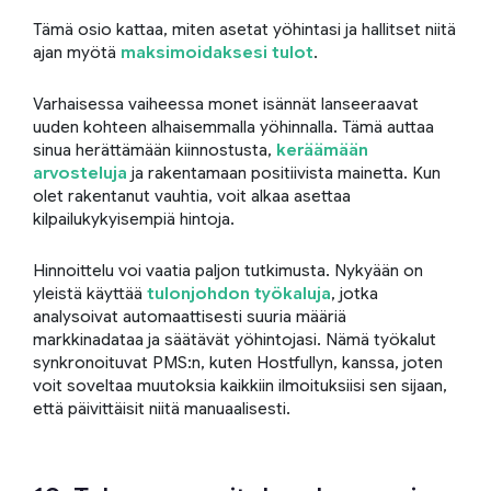
Tämä osio kattaa, miten asetat yöhintasi ja hallitset niitä
ajan myötä
maksimoidaksesi tulot
.
Varhaisessa vaiheessa monet isännät lanseeraavat
uuden kohteen alhaisemmalla yöhinnalla. Tämä auttaa
sinua herättämään kiinnostusta,
keräämään
arvosteluja
ja rakentamaan positiivista mainetta. Kun
olet rakentanut vauhtia, voit alkaa asettaa
kilpailukykyisempiä hintoja.
Hinnoittelu voi vaatia paljon tutkimusta. Nykyään on
yleistä käyttää
tulonjohdon työkaluja
, jotka
analysoivat automaattisesti suuria määriä
markkinadataa ja säätävät yöhintojasi. Nämä työkalut
synkronoituvat PMS:n, kuten Hostfullyn, kanssa, joten
voit soveltaa muutoksia kaikkiin ilmoituksiisi sen sijaan,
että päivittäisit niitä manuaalisesti.