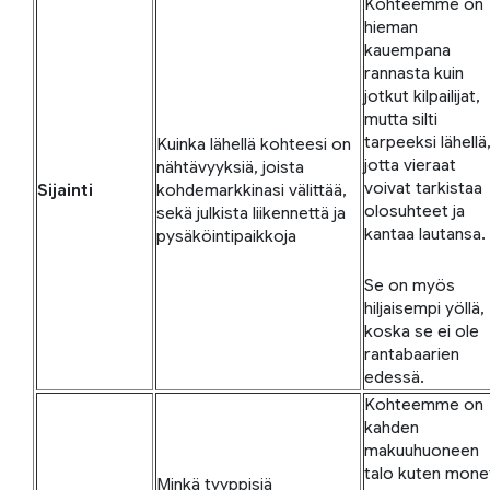
Kohteemme on
hieman
kauempana
rannasta kuin
jotkut kilpailijat,
mutta silti
tarpeeksi lähellä
Kuinka lähellä kohteesi on
jotta vieraat
nähtävyyksiä, joista
voivat tarkistaa
Sijainti
kohdemarkkinasi välittää,
olosuhteet ja
sekä julkista liikennettä ja
kantaa lautansa.
pysäköintipaikkoja
Se on myös
hiljaisempi yöllä,
koska se ei ole
rantabaarien
edessä.
Kohteemme on
kahden
makuuhuoneen
talo kuten mone
Minkä tyyppisiä