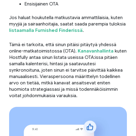
Ensisijainen OTA
Jos haluat houkutella matkustavia ammattilaisia, kuten
myyjiä ja sairaanhoitajia, saatat saada parempia tuloksia
listaamalla Furnished Finderissä
.
Tämä ei tarkoita, että sinun pitäisi pitäytyä yhdessä
online-matkatoimistossa (OTA).
Kanavanhallinta
kuten
Hostfully antaa sinun listata useissa OTA:issa pitäen
samalla kalenterisi, hintasi ja saatavuutesi
synkronoituna, joten sinun ei tarvitse päivittää kaikkea
manuaalisesti. Vieraspersoona määrittelyn todellinen
arvo on tietää, mitkä kanavat ansaitsevat eniten
huomiota strategiassasi ja missä todennäköisimmin
voitat johdonmukaisia varauksia.