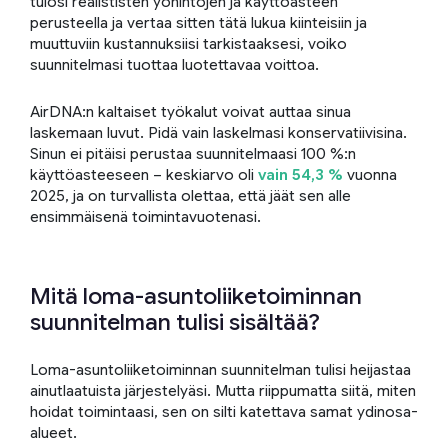
tulosi realististen yöhintojen ja käyttöasteen
perusteella ja vertaa sitten tätä lukua kiinteisiin ja
muuttuviin kustannuksiisi tarkistaaksesi, voiko
suunnitelmasi tuottaa luotettavaa voittoa.
AirDNA:n kaltaiset työkalut voivat auttaa sinua
laskemaan luvut. Pidä vain laskelmasi konservatiivisina.
Sinun ei pitäisi perustaa suunnitelmaasi 100 %:n
käyttöasteeseen – keskiarvo oli
vain 54,3 %
vuonna
2025, ja on turvallista olettaa, että jäät sen alle
ensimmäisenä toimintavuotenasi.
Mitä loma-asuntoliiketoiminnan
suunnitelman tulisi sisältää?
Loma-asuntoliiketoiminnan suunnitelman tulisi heijastaa
ainutlaatuista järjestelyäsi. Mutta riippumatta siitä, miten
hoidat toimintaasi, sen on silti katettava samat ydinosa-
alueet.