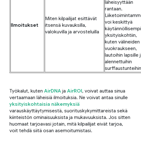
läheisyyttään
rantaan.
Liiketoimintam
Miten kilpailijat esittävät
voi keskittyä
Ilmoitukset
itsensä kuvauksilla,
käytännöllisempi
valokuvilla ja arvosteluilla
yksityiskohtiin,
kuten välineiden
vuokraukseen,
lautoihin lapsille 
alennettuihin
surffaustunteihin
Työkalut, kuten
AirDNA
ja
AirROI
, voivat auttaa sinua
vertaamaan läheisiä ilmoituksia. Ne voivat antaa sinulle
yksityiskohtaisia näkemyksiä
varauskäyttäytymisestä, suorituskykymittareista sekä
kiinteistön ominaisuuksista ja mukavuuksista. Jos sitten
huomaat tarjoavasi jotain, mitä kilpailijat eivät tarjoa,
voit tehdä siitä osan asemoitumistasi.