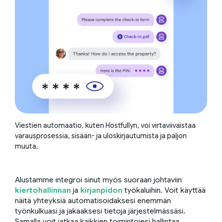
Viestien automaatio, kuten Hostfullyn, voi virtaviivaistaa
varausprosessia, sisään- ja uloskirjautumista ja paljon
muuta.
Alustamme integroi sinut myös suoraan johtaviin
kiertohallinnan
ja
kirjanpidon
työkaluihin. Voit käyttää
näitä yhteyksiä automatisoidaksesi enemmän
työnkulkuasi ja jakaaksesi tietoja järjestelmässäsi.
Samalla voit jatkaa kaikkien toimintojesi hallintaa