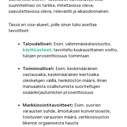
suunnitelmasi on tarkka, mitattavissa oleva,
saavutettavissa oleva, relevantti ja aikasidonnainen.
Tässä eri osa-alueet, joille sinun tulisi asettaa
tavoitteet:
Taloudelliset:
Esim. vähimmäiskäteistuotto,
käyttöasteet
, tavoiteltu kuukausittainen voitto,
tulojen prosenttiosuus toimintaan
Toiminnalliset:
Esim. keskimääräinen
vastausaika, keskimääräinen kiertoaika
oleskelujen välillä, henkilöstön määrä, ilman
manuaalista osallistumista suoritettujen
sisäänkirjautumisten prosenttiosuus
Markkinointitavoitteet:
Esim. suorien
varausten suhde, ilmoituksen konversioaste,
toistuvien varausten määrä, verkkosivuston
liikenne orgaanisesta hausta