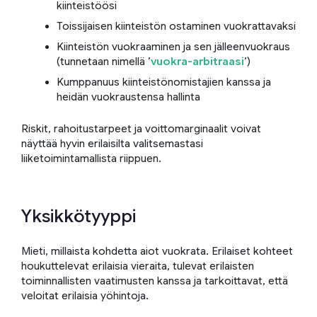
kiinteistöösi
Toissijaisen kiinteistön ostaminen vuokrattavaksi
Kiinteistön vuokraaminen ja sen jälleenvuokraus
(tunnetaan nimellä ’
vuokra-arbitraasi
’)
Kumppanuus kiinteistönomistajien kanssa ja
heidän vuokraustensa hallinta
Riskit, rahoitustarpeet ja voittomarginaalit voivat
näyttää hyvin erilaisilta valitsemastasi
liiketoimintamallista riippuen.
Yksikkötyyppi
Mieti, millaista kohdetta aiot vuokrata. Erilaiset kohteet
houkuttelevat erilaisia vieraita, tulevat erilaisten
toiminnallisten vaatimusten kanssa ja tarkoittavat, että
veloitat erilaisia yöhintoja.