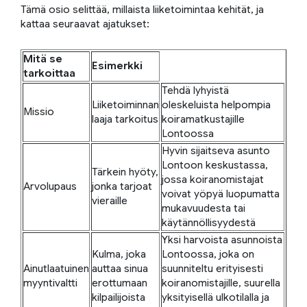
Tämä osio selittää, millaista liiketoimintaa kehität, ja
kattaa seuraavat ajatukset:
Mitä se
Esimerkki
tarkoittaa
Tehdä lyhyistä
Liiketoiminnan
oleskeluista helpompia
Missio
laaja tarkoitus
koiramatkustajille
Lontoossa
Hyvin sijaitseva asunto
Lontoon keskustassa,
Tärkein hyöty,
jossa koiranomistajat
Arvolupaus
jonka tarjoat
voivat yöpyä luopumatta
vieraille
mukavuudesta tai
käytännöllisyydestä
Yksi harvoista asunnoista
Kulma, joka
Lontoossa, joka on
Ainutlaatuinen
auttaa sinua
suunniteltu erityisesti
myyntivaltti
erottumaan
koiranomistajille, suurella
kilpailijoista
yksityisellä ulkotilalla ja