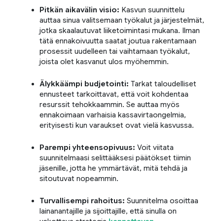
Pitkän aikavälin visio:
Kasvun suunnittelu
auttaa sinua valitsemaan työkalut ja järjestelmät,
jotka skaalautuvat liiketoimintasi mukana. Ilman
tätä ennakoivuutta saatat joutua rakentamaan
prosessit uudelleen tai vaihtamaan työkalut,
joista olet kasvanut ulos myöhemmin.
Älykkäämpi budjetointi:
Tarkat taloudelliset
ennusteet tarkoittavat, että voit kohdentaa
resurssit tehokkaammin. Se auttaa myös
ennakoimaan varhaisia kassavirtaongelmia,
erityisesti kun varaukset ovat vielä kasvussa.
Parempi yhteensopivuus:
Voit viitata
suunnitelmaasi selittääksesi päätökset tiimin
jäsenille, jotta he ymmärtävät, mitä tehdä ja
sitoutuvat nopeammin.
Turvallisempi rahoitus:
Suunnitelma osoittaa
lainanantajille ja sijoittajille, että sinulla on