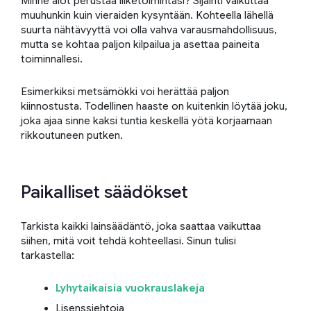
Minne aiot perustaa liiketoimintasi? Sijainti vaikuttaa
muuhunkin kuin vieraiden kysyntään. Kohteella lähellä
suurta nähtävyyttä voi olla vahva varausmahdollisuus,
mutta se kohtaa paljon kilpailua ja asettaa paineita
toiminnallesi.
Esimerkiksi metsämökki voi herättää paljon
kiinnostusta. Todellinen haaste on kuitenkin löytää joku,
joka ajaa sinne kaksi tuntia keskellä yötä korjaamaan
rikkoutuneen putken.
Paikalliset säädökset
Tarkista kaikki lainsäädäntö, joka saattaa vaikuttaa
siihen, mitä voit tehdä kohteellasi. Sinun tulisi
tarkastella:
Lyhytaikaisia vuokrauslakeja
Lisenssiehtoja