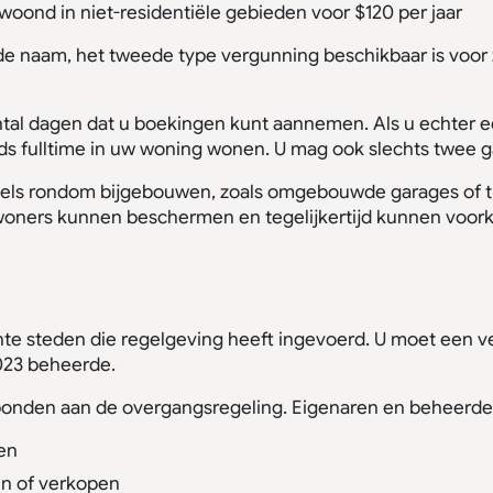
woond in niet-residentiële gebieden voor $120 per jaar
e naam, het tweede type vergunning beschikbaar is voor 
antal dagen dat u boekingen kunt aannemen. Als u echter
ds fulltime in uw woning wonen. U mag ook slechts twee 
gels rondom bijgebouwen, zoals omgebouwde garages of tu
woners kunnen beschermen en tegelijkertijd kunnen voork
te steden die regelgeving heeft ingevoerd. U moet een ve
2023 beheerde.
bonden aan de overgangsregeling. Eigenaren en beheerders v
en
n of verkopen