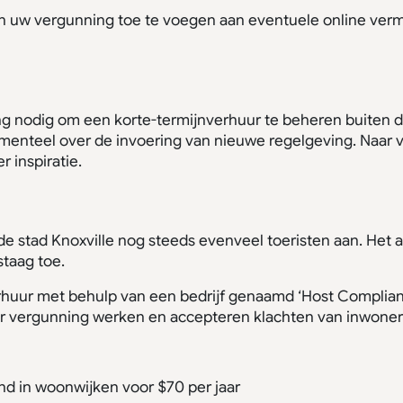
n uw vergunning toe te voegen aan eventuele online verm
 nodig om een korte-termijnverhuur te beheren buiten d
teel over de invoering van nieuwe regelgeving. Naar ver
r inspiratie.
 de stad Knoxville nog steeds evenveel toeristen aan. Het a
taag toe.
erhuur met behulp van een bedrijf genaamd ‘Host Complianc
der vergunning werken en accepteren klachten van inwoner
d in woonwijken voor $70 per jaar