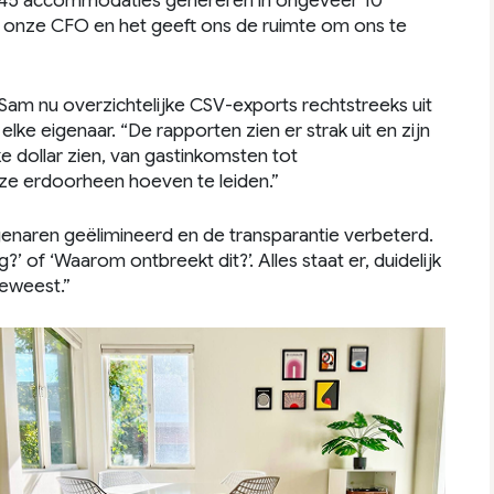
r 45 accommodaties genereren in ongeveer 10
r onze CFO en het geeft ons de ruimte om ons te
 Sam nu overzichtelijke CSV-exports rechtstreeks uit
ke eigenaar. “De rapporten zien er strak uit en zijn
ke dollar zien, van gastinkomsten tot
ze erdoorheen hoeven te leiden.”
enaren geëlimineerd en de transparantie verbeterd.
 of ‘Waarom ontbreekt dit?’. Alles staat er, duidelijk
geweest.”