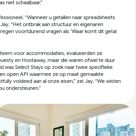
 niet schaalbaar.”
fessioneel. “Wanneer u getallen naar spreadsheets
i Jay. “Het ontbrak aan structuur en eigenaren
regen voortdurend vragen als ‘Waar komt dit getal
ysteem voor accommodaties, evalueerden ze
uesty en Hostaway, maar die waren ofwel te duur
eid was Select Stays op zoek naar twee specifieke
n een open API waarmee ze op maat gemaakte
lly voldeed aan al onze eisen,” zei Jay. “We wisten
zou ondersteunen.”