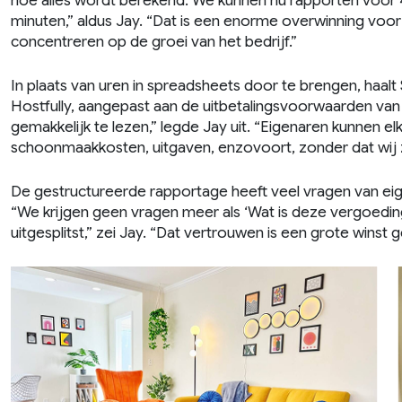
hoe alles wordt berekend. We kunnen nu rapporten voo
minuten,” aldus Jay. “Dat is een enorme overwinning voo
concentreren op de groei van het bedrijf.”
In plaats van uren in spreadsheets door te brengen, haalt
Hostfully, aangepast aan de uitbetalingsvoorwaarden van el
gemakkelijk te lezen,” legde Jay uit. “Eigenaren kunnen el
schoonmaakkosten, uitgaven, enzovoort, zonder dat wij 
De gestructureerde rapportage heeft veel vragen van eig
“We krijgen geen vragen meer als ‘Wat is deze vergoeding?’
uitgesplitst,” zei Jay. “Dat vertrouwen is een grote winst 