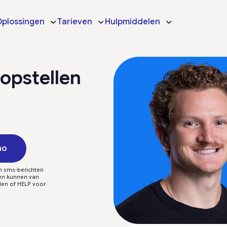
plossingen
Tarieven
Hulpmiddelen
 opstellen
mo
n sms-berichten
ten kunnen van
den of HELP voor